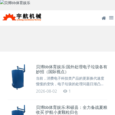
在线客服
1109799849
15617722088
贝博bb体育娱乐:国外处理电子垃圾各有
妙招（国际视点）
当前，消费电子科技类产品的更新换代速度
慢慢的变快，电子垃圾的处理问题日渐凸
显。近年来，德国、日本
2026-08-02
1
贝博bb体育娱乐:和硕县：全力备战夏粮
收买 护航小麦颗粒归仓