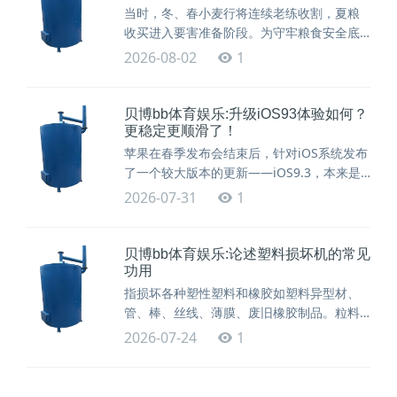
当时，冬、春小麦行将连续老练收割，夏粮
收买进入要害准备阶段。为守牢粮食安全底
线，保证夏粮收买平稳
2026-08-02
1
贝博bb体育娱乐:升级iOS93体验如何？
更稳定更顺滑了！
苹果在春季发布会结束后，针对iOS系统发布
了一个较大版本的更新——iOS9.3，本来是
果粉颇为期
2026-07-31
1
贝博bb体育娱乐:论述塑料损坏机的常见
功用
指损坏各种塑性塑料和橡胶如塑料异型材、
管、棒、丝线、薄膜、废旧橡胶制品。粒料
可直接供挤出，作为出
2026-07-24
1